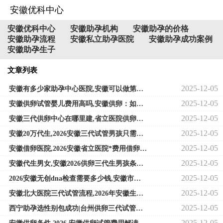
安徽优科中心
安徽优科中心
安徽助孕机构
安徽助孕的价格
安徽助孕流程
安徽私立助孕医院
安徽助孕成功案例
安徽助孕生子
文章列表
2025-12-05
安徽有多少家助孕中心医院,安徽可以做第三代试管的医院排名,2026 安徽热门助
2025-12-05
安徽供卵试管婴儿费用高吗,安徽供卵：如何选择合适的供卵机构？
2025-12-05
安徽三代供卵中心在哪里建,省立医院供卵试管婴儿_安徽省立医院试管婴儿成功
2025-12-05
安徽20万代生,2026安徽三代试管男孩只需要20万内附费用明细一览
2025-12-05
安徽借卵医院,2026安徽省立医院*费用借卵*子做试管费用明细揭晓
2025-12-05
安徽代生男女,安徽2026供卵三代生男孩条件分析
2025-12-05
2026安徽无创dna检查需要多少钱,安徽市不孕不育检查多少钱
2025-12-05
安徽北大医院三代试管流程,2026年安徽生育医疗费报销流程
2025-12-05
西宁助孕选性别包成功|台州供卵三代试管婴儿排名，2026年已更新|台州供卵三代
2025-12-05