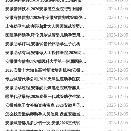
安徽供卵条件,2026 安徽供卵试管费用解读
2025-12-05
安徽借卵技术,2026安徽省立医院*费用借卵*子做试管费用明细揭晓
2025-12-05
安徽有偿供卵,12026年安徽省供卵试管助孕机构大全
2025-12-05
上海助孕包成功男孩|北大人民医院试管婴儿成功率有多少？一次试管成功率高
2025-12-05
医院供卵助孕,呼伦贝尔试管婴儿助孕费用明细表，2026各医院助孕花费排名
2025-12-05
安徽助孕好吗,安徽试管代怀助孕生子机构排名，附试管前十医院推荐！
2025-12-05
安徽助孕有吗,安徽做人工授精医院,2026助孕省钱攻略
2025-12-05
安徽供卵借卵,1安徽医科大学第一附属医院借卵做试管供卵多少钱
2025-12-05
2026安徽十大知名高考复读培训机构(安徽十大高考复读学校
2025-12-05
专业试管代孕公司,2026天津生殖助孕医院排名？第三代试管婴儿助孕机构名单参
2025-12-05
安徽助孕过程,安徽皖北煤电总院试管婴儿价格参考2026助孕费用筹算指南
2025-12-05
哪里代孕最好,2026泰州三代试管助孕生双胞胎价格明细，助孕价格至少5万起
2025-12-05
安徽独生子女补贴资格审查,2026安徽月子中心排行榜及价格
2025-12-05
怎么找安徽供卵助孕人员信息,盘点安徽当地2026三代供卵助孕机构
2025-12-05
安徽试管婴儿多少钱一次,安徽2026三代试管生男孩费用清单